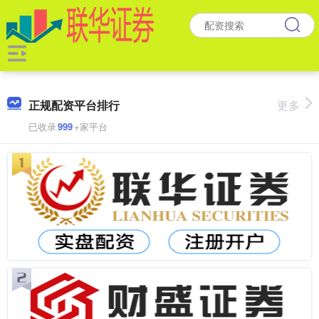
正规配资平台排行
更多
已收录
999
+家平台