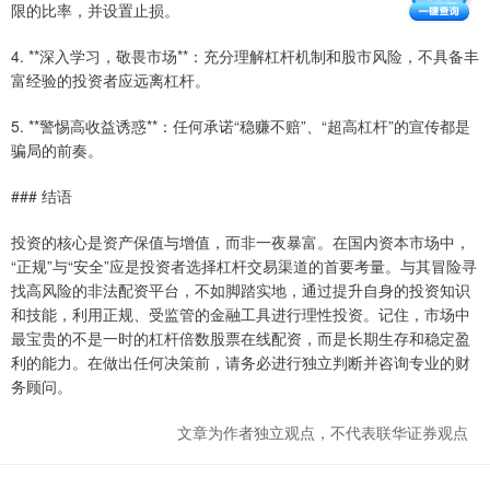
限的比率，并设置止损。
4. **深入学习，敬畏市场**：充分理解杠杆机制和股市风险，不具备丰
富经验的投资者应远离杠杆。
5. **警惕高收益诱惑**：任何承诺“稳赚不赔”、“超高杠杆”的宣传都是
骗局的前奏。
### 结语
投资的核心是资产保值与增值，而非一夜暴富。在国内资本市场中，
“正规”与“安全”应是投资者选择杠杆交易渠道的首要考量。与其冒险寻
找高风险的非法配资平台，不如脚踏实地，通过提升自身的投资知识
和技能，利用正规、受监管的金融工具进行理性投资。记住，市场中
最宝贵的不是一时的杠杆倍数股票在线配资，而是长期生存和稳定盈
利的能力。在做出任何决策前，请务必进行独立判断并咨询专业的财
务顾问。
文章为作者独立观点，不代表联华证券观点