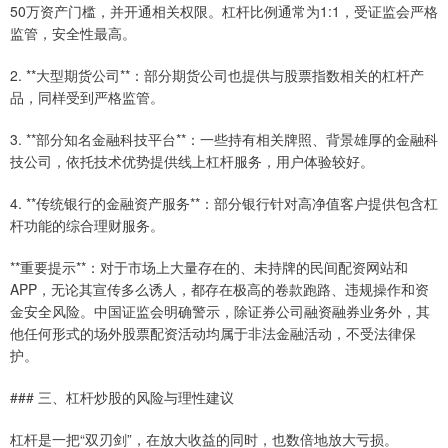
50万资产门槛，并开通相关权限。杠杆比例通常为1:1，受证监会严格
监管，安全性最高。
2. **大型期货公司**：部分期货公司也提供与股票指数相关的杠杆产
品，同样受到严格监管。
3. **部分知名金融科技平台**：一些持有相关牌照、背景雄厚的金融科
技公司，依托技术优势提供线上杠杆服务，用户体验较好。
4. **传统银行的金融资产服务**：部分银行针对高净值客户提供包含杠
杆功能的综合理财服务。
**重要提示**：对于市场上大量存在的、未持牌的民间配资网站和
APP，无论其宣传多么诱人，都存在极高的卷款跑路、违规操作和资
金安全风险。中国证监会明确警示，除证券公司融资融券业务外，其
他任何形式的场外股票配资活动均属于非法金融活动，不受法律保
护。
### 三、杠杆炒股的风险与理性建议
杠杆是一把“双刃剑”，在放大收益的同时，也数倍地放大亏损。