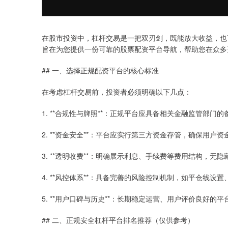
在股市投资中，杠杆交易是一把双刃剑，既能放大收益，也
旨在为您提供一份可靠的股票配资平台导航，帮助您在众多
## 一、选择正规配资平台的核心标准
在考虑杠杆交易前，投资者必须明确以下几点：
1. **合规性与牌照**：正规平台应具备相关金融监管部门
2. **资金安全**：平台应实行第三方资金存管，确保用
3. **透明收费**：明确展示利息、手续费等费用结构，无隐
4. **风控体系**：具备完善的风险控制机制，如平仓线
5. **用户口碑与历史**：长期稳定运营、用户评价良好的
## 二、正规安全杠杆平台排名推荐（仅供参考）