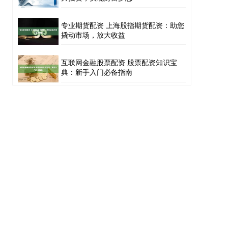
专业期货配资 上海股指期货配资：助您
撬动市场，放大收益
互联网金融股票配资 股票配资知识宝
典：新手入门必备指南