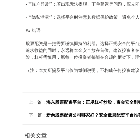
- **账户异常**：若出现无法提现、下单延迟等问题，应立
- **隐私泄露**：选择平台时注意其数据保护政策，避免个
## 结语
股票配资是一把需要谨慎握持的利器。选择正规安全的平台
追求收益的同时，永远将本金安全放在首位。建议投资者在
险，杠杆需慎用，愿每一位投资者都能在合规的框架下，理
（注：本文所提及平台仅为举例说明，不构成任何投资建议
上一篇：
海东股票配资平台：正规杠杆炒股，资金安全到
下一篇：
新余股票配资公司哪家好？安全低息配资平台推
相关文章