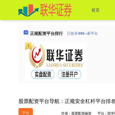
首页
正规配资平台排行
已收录
999
+家平台
股票配资平台导航：正规安全杠杆平台排
平台
作者：股票配资融资
平台：联华