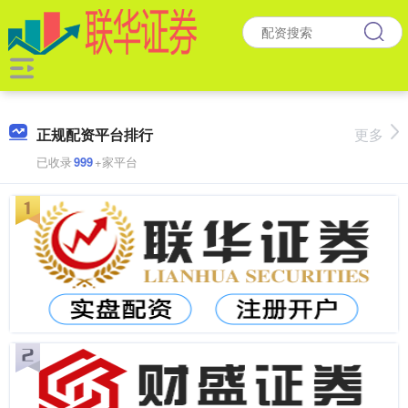
正规配资平台排行
更多
已收录
999
+家平台