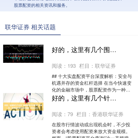
股票配资的相关资讯和服务。
联华证券 相关话题
好的，这里有几个围绕“十大实盘配资”关键词、适合百度收录的标题，均控制在以内：
阅读：
193
栏目：
联华证券
## 十大实盘配资平台深度解析：安全与
机遇并存的资金杠杆选择 在当今快速变
化的金融市场中，股票配资作为一种资
金杠杆工具，为投资者提供了放大收益
好的，这里有几个针对“股票配资平台查询”关键词，且适合百度收录的标题，均在以内：
的可能性。然而，面....
阅读：
79
栏目：
香港联华证券
在股市行情波动或出现机会时，不少投
资者会考虑使用配资来放大资金规模。
然而，“股票配资平台查询”这一高频搜索