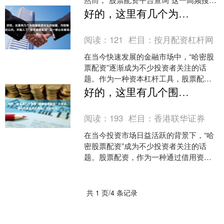
背后，往往伴随着投资者对信息甄别、
好的，这里有几个为百度收录优化的标题，均控制在以内，并融入了“哈密股票配资”这一核心关键词：
资金安全和合规操作的....
阅读：
121
栏目：
按月配资杠杆网
在当今快速发展的金融市场中，“哈密股
票配资”逐渐成为不少投资者关注的话
题。作为一种资本杠杆工具，股票配资
在为投资者提供放大收益可能的同时，
好的，这里有几个围绕“哈密股票配资”关键词、适合百度收录的标题，均在以内：
也伴随着不容忽视的风险....
阅读：
193
栏目：
香港联华证券
在当今投资市场日益活跃的背景下，“哈
密股票配资”成为不少投资者关注的话
题。股票配资，作为一种通过借用资金
放大交易杠杆的投资方式香港联华证
券，既可能带来丰厚回报，....
共 1 页/4 条记录