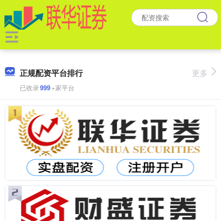
正规配资平台排行
更多
已收录
999
+家平台